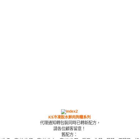
K9冷凍脫水鮮肉狗糧系列
代理通知轉包裝同時已轉新配方，
請各位顧客留意！
舊配方：