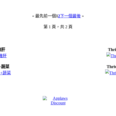
«
最先
前一個
1
2
下一個
最後
»
第 1 頁，共 2 頁
雞肝
Th
魚+蔬菜
Thr