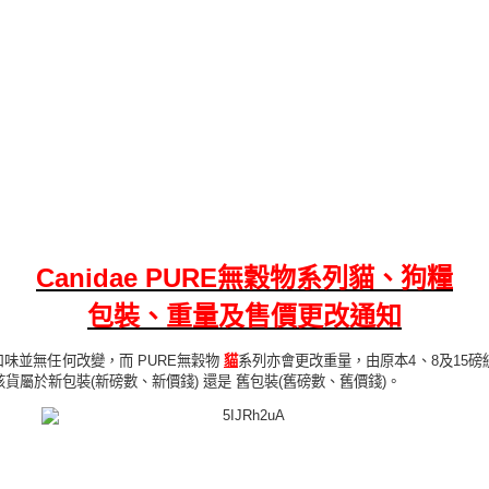
Canidae
PURE無穀物系列
貓、狗糧
包裝、重量及售價
更改通知
口味並無任何改變，而 PURE無穀物
貓
系列亦會更改重量，由原本4、8及15磅
屬於新包裝(新磅數、新價錢) 還是 舊包裝(
舊
磅數、
舊
價錢)。