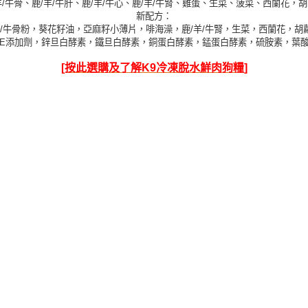
鹿/羊/牛骨、鹿/羊/牛肝、鹿/羊/牛心、鹿/羊/牛腎、雞蛋、生菜、菠菜、西蘭
新配方：
心，鹿/羊/牛骨粉，葵花籽油，亞麻籽小薄片，啡海澡，鹿/羊/牛腎，生菜，西蘭
命E添加劑，鋅旦白酵素，鐵旦白酵素，銅蛋白酵素，錳蛋白酵素，硫胺素，葉
[按此選購及了解K9冷凍脫水鮮肉狗糧]