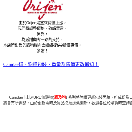
由於Orijen渴望來貨價上漲，
我們將調整價格，敬請留意。
另外，
為感謝顧客一路的支持，
本店所出售的貓狗糧亦會繼續提供9折優惠價，
多謝！
Canidae貓、狗糧包裝、重量及售價更改通知！
Canidae卡比PURE無穀物(
貓及狗
) 系列將陸續更新包裝面貌，唯成份及
將會有所調整，由於更新需時及貨品必須送舊迎新，歡迎各位於購貨時查詢該貨