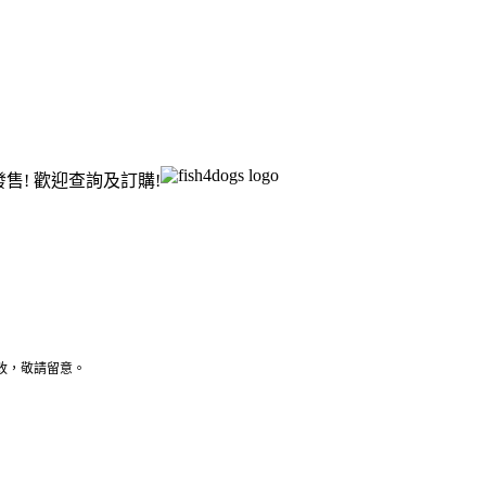
om 發售! 歡迎查詢及訂購!
更改，敬請留意。