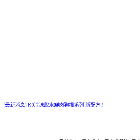
[最新消息] K9冷凍脫水鮮肉狗糧系列 新配方！