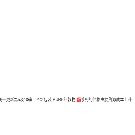
統一更新為5及10磅，全新包裝 PURE無穀物
貓
系列的價格由於貨源成本上升