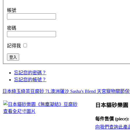
帳號
密碼
記得我
忘記您的密碼？
忘記您的帳號？
日本綠玉綠茶豆腐砂 7L
澳洲薩沙 Sasha's Blend 天宮寵物關節保
日本貓砂樂園
查看全尺寸圖片
每件售價 (piece):
向我們查詢此產