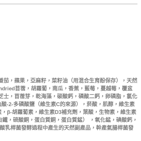
番茄，蘋果，亞麻籽，菜籽油（用混合生育酚保存），天然
dried苜蓿，胡蘿蔔，南瓜，香蕉，藍莓，蔓越莓，覆盆
芝士，苜蓿芽，乾海藻，碳酸鈣，磷酸二鈣，卵磷脂，氯化
酸-2-多磷酸鹽（維生素C的來源），菸酸，肌醇，維生素
素，β-胡蘿蔔素，維生素D3補充劑，葉酸，生物素，維生素
白鐵，硫酸銅，蛋白質銅，蛋白質錳） ，氧化錳，碘酸鈣，
酸乳桿菌發酵過程中產生的天然副產品，幹產氣腸桿菌發