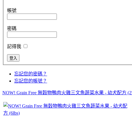
帳號
密碼
記得我
忘記您的密碼？
忘記您的帳號？
NOW! Grain Free 無穀物鴨肉火雞三文魚蔬菜水果 - 幼犬配方 (25l