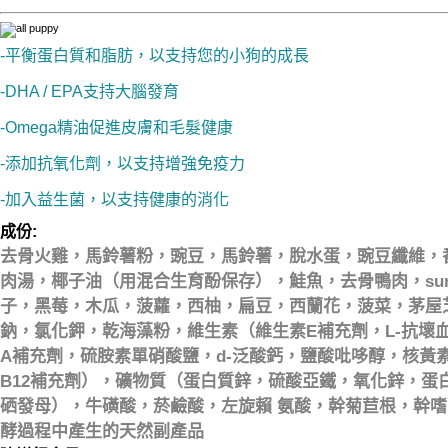
-平衡蛋白質和脂肪，以支持您的小狗的成長
-DHA / EPA支持大腦發育
-Omega精油促進皮膚和毛髮健康
-添加抗氧化劑，以支持增強免疫力
-加入益生菌，以支持健康的消化
成份:
去骨火雞，馬鈴薯粉，豌豆，馬鈴薯，脫水蛋，豌豆纖維，
肉湯，椰子油（用混合生育酚保存），鮭魚，去骨鴨肉，sun
子，黑莓，木瓜，菠蘿，西柚，扁豆，西蘭花，菠菜，茅屋
鈉，氯化鉀，乾海藻粉，維生素（維生素E補充劑，L-抗壞血
A補充劑，硫胺素單硝酸鹽，d-泛酸鈣，鹽酸吡哆醇，核黃
B12補充劑），礦物質（蛋白質鋅，硫酸亞鐵，氧化鋅，蛋
硒發母），牛磺酸，菸鹼酸，左旋賴
氨酸，幹菊苣根，幹嗜
酵過程中產生的天然副產品