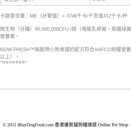
卡路里含量：ME（計算值）= 3746千卡/千克或412千卡/杯
微生物（分鐘）90,000,000CFU /磅（嗜酸乳桿菌，屎腸球
營養素。
NOW FRESH™無穀物小狗食譜的配方符合AAFCO狗糧
以上）。
**詳情可參考官網**
© 2011 iBuyDogFood.com 香港優質貓狗糧速遞 Online Pet Shop